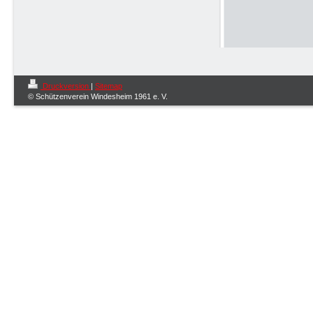
Druckversion
|
Sitemap
© Schützenverein Windesheim 1961 e. V.