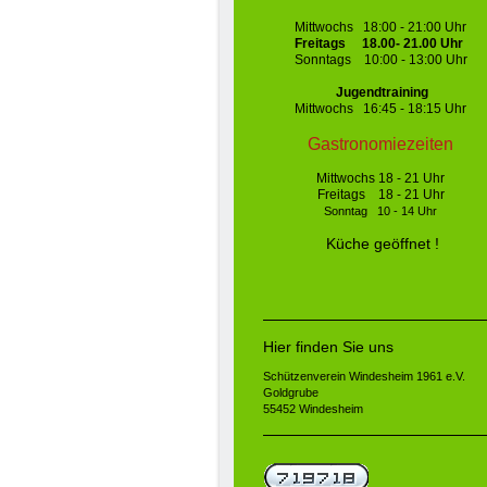
Mittwochs 18:00 - 21:00 Uhr
Freitags 18.00- 21.00 Uhr
Sonntags 10:00 - 13:00 Uhr
J
ugendtraining
Mittwochs 16:45 - 18:15 Uhr
Gastronomiezeiten
Mittwochs 18 - 21 Uhr
Freitags 18 - 21 Uhr
Sonntag 10 - 14 Uhr
Küche
geöffnet !
Hier finden Sie uns
Schützenverein Windesheim 1961 e.V.
Goldgrube
55452 Windesheim